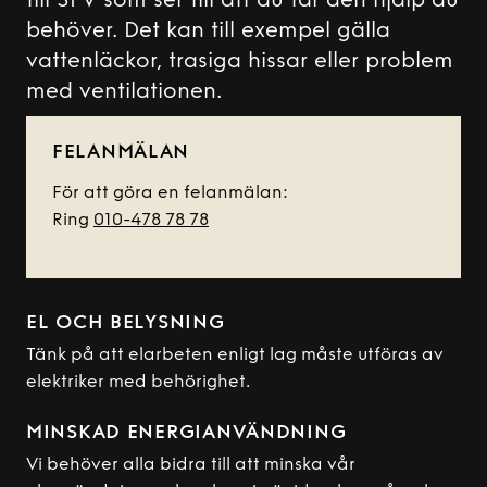
till SFV som ser till att du får den hjälp du
behöver. Det kan till exempel gälla
vattenläckor, trasiga hissar eller problem
med ventilationen.
FELANMÄLAN
För att göra en felanmälan:
Ring
010-478 78 78
EL OCH BELYSNING
Tänk på att elarbeten enligt lag måste utföras av
elektriker med behörighet.
MINSKAD ENERGIANVÄNDNING
Vi behöver alla bidra till att minska vår