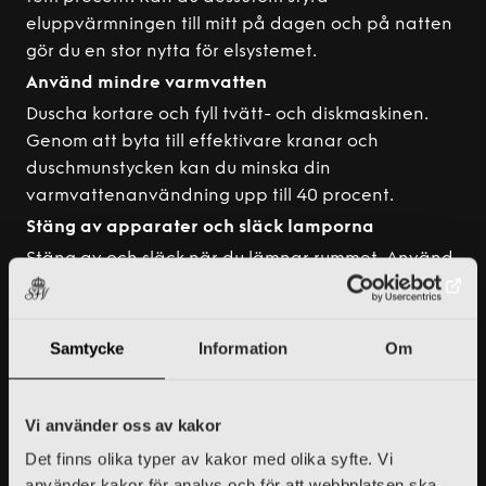
eluppvärmningen till mitt på dagen och på natten
gör du en stor nytta för elsystemet.
Använd mindre varmvatten
Duscha kortare och fyll tvätt- och diskmaskinen.
Genom att byta till effektivare kranar och
duschmunstycken kan du minska din
varmvattenanvändning upp till 40 procent.
Stäng av apparater och släck lamporna
Stäng av och släck när du lämnar rummet. Använd
LED-lampor, de drar fyra till fem gånger mindre el
än halogenlampor.
Tänk efter vad du använder el till
Samtycke
Information
Om
Undvik det som drar mycket el och som du kanske
inte behöver, exempelvis elburen golvvärme, bastu
Vi använder oss av kakor
och torktumlare. Om du måste ha golvvärme på, se
till att den är på samma temperatur som resten av
Det finns olika typer av kakor med olika syfte. Vi
använder kakor för analys och för att webbplatsen ska
huset för att undvika att den drar onödigt mycket