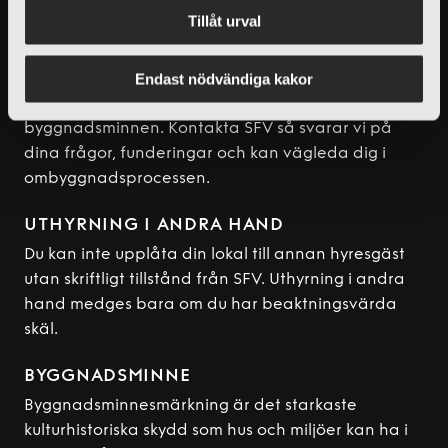
Du måste alltid få SFV:s godkännande för alla
Tillåt urval
typer av ombyggnader i din lokal. Det gäller
oavsett om du vill göra en totalombyggnad eller
Endast nödvändiga kakor
ska installera ny inredning. Detta är särskilt viktigt
att följa eftersom många av våra fastigheter är
byggnadsminnen. Kontakta SFV så svarar vi på
dina frågor, funderingar och kan vägleda dig i
ombyggnadsprocessen.
UTHYRNING I ANDRA HAND
Du kan inte upplåta din lokal till annan hyresgäst
utan skriftligt tillstånd från SFV. Uthyrning i andra
hand medges bara om du har beaktningsvärda
skäl.
BYGGNADSMINNE
Byggnadsminnesmärkning är det starkaste
kulturhistoriska skydd som hus och miljöer kan ha i