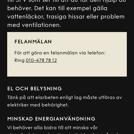
till SFV som ser till att du får den hjälp du
behöver. Det kan till exempel gälla
vattenläckor, trasiga hissar eller problem
med ventilationen.
FELANMÄLAN
För att göra en felanmälan via telefon:
Ring
010-478 78 12
EL OCH BELYSNING
Tänk på att elarbeten enligt lag måste utföras av
elektriker med behörighet.
MINSKAD ENERGIANVÄNDNING
Vi behöver alla bidra till att minska vår