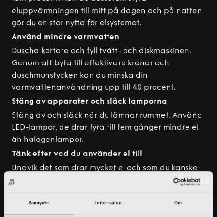
eluppvärmningen till mitt på dagen och på natten
gör du en stor nytta för elsystemet.
Använd mindre varmvatten
Duscha kortare och fyll tvätt- och diskmaskinen.
Genom att byta till effektivare kranar och
duschmunstycken kan du minska din
varmvattenanvändning upp till 40 procent.
Stäng av apparater och släck lamporna
Stäng av och släck när du lämnar rummet. Använd
LED-lampor, de drar fyra till fem gånger mindre el
än halogenlampor.
Tänk efter vad du använder el till
Undvik det som drar mycket el och som du kanske
inte behöver, exempelvis elburen golvvärme, bastu
och torktumlare. Om du måste ha golvvärme på, se
till att den är på samma temperatur som resten av
Samtycke
Information
Om
huset för att undvika att den drar onödigt mycket