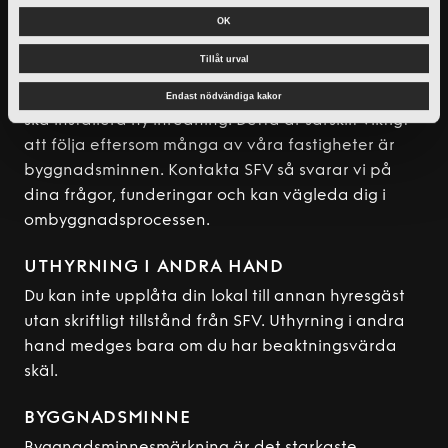
v
OMBYGGNATION
OK
a
Du måste alltid få SFV:s godkännande för alla
l
Tillåt urval
typer av ombyggnader i din lokal. Det gäller
oavsett om du vill göra en totalombyggnad eller
Endast nödvändiga kakor
ska installera ny inredning. Detta är särskilt viktigt
att följa eftersom många av våra fastigheter är
byggnadsminnen. Kontakta SFV så svarar vi på
dina frågor, funderingar och kan vägleda dig i
ombyggnadsprocessen.
UTHYRNING I ANDRA HAND
Du kan inte upplåta din lokal till annan hyresgäst
utan skriftligt tillstånd från SFV. Uthyrning i andra
hand medges bara om du har beaktningsvärda
skäl.
BYGGNADSMINNE
Byggnadsminnesmärkning är det starkaste