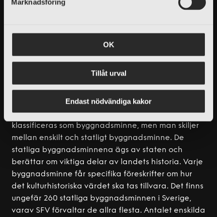
Marknadsföring
banderoller på fasaden behöver du SFV:s tillstånd.
v
Det är viktigt att din ansökan stämmer överens
a
med skyltprogram och gällande riktlinjer. Ibland
l
krävs även bygglov från Riksantikvarieämbetet
OK
och kommunen.
Tillåt urval
BYGGNADSMINNE
Byggnadsminnesmärkning är det starkaste
Endast nödvändiga kakor
kulturhistoriska skydd som hus och miljöer kan ha i
Sverige. Både privata och statliga byggnader kan
klassificeras som byggnadsminne, men man skiljer
mellan enskilt och statligt byggnadsminne. De
statliga byggnadsminnena ägs av staten och
berättar om viktiga delar av landets historia. Varje
byggnadsminne får specifika föreskrifter om hur
det kulturhistoriska värdet ska tas tillvara. Det finns
ungefär 260 statliga byggnadsminnen i Sverige,
varav SFV förvaltar de allra flesta. Antalet enskilda