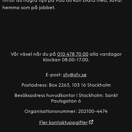
hittar du några tips på vad du kan bidra med, såväl
hemma som på jobbet.
Vår växel når du på
010 478 70 00
alla vardagar
klockan 08.00-17.00.
E-post:
sfv@sfv.se
Postadress: Box 2263, 103 16 Stockholm
Besöksadress huvudkontor i Stockholm: Sankt
Paulsgatan 6
Organisationsnummer: 202100-4474
Fler kontaktuppgifter