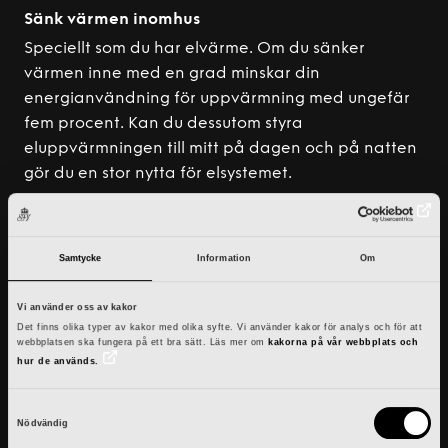
Sänk värmen inomhus
Speciellt som du har elvärme. Om du sänker
värmen inne med en grad minskar din
energianvändning för uppvärmning med ungefär
fem procent. Kan du dessutom styra
eluppvärmningen till mitt på dagen och på natten
gör du en stor nytta för elsystemet.
Använd mindre varmvatten
Duscha kortare och fyll tvätt- och diskmaskinen.
Genom att byta till effektivare kranar och
Samtycke
Information
Om
duschmunstycken kan du minska din
varmvattenanvändning upp till 40 procent.
Vi använder oss av kakor
Det finns olika typer av kakor med olika syfte. Vi använder kakor för analys och för att
Stäng av apparater och släck lamporna
webbplatsen ska fungera på ett bra sätt. Läs mer om
kakorna på vår webbplats och
hur de används.
Stäng av och släck när du lämnar rummet. Använd
LED-lampor, de drar fyra till fem gånger mindre el
S
än halogenlampor.
Nödvändig
a
Tänk efter vad du använder el till